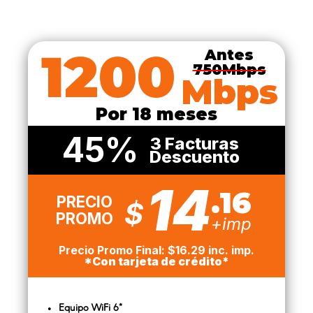
1200
Antes
750Mbps
Mbps
Por 18 meses
45%
3 Facturas
Descuento
14
.16
PRECIO
$
PROMO
+imp
Precio Promo Final: $16.29 inc. imp.
*Con tarjeta de crédito*
Equipo WiFi 6*